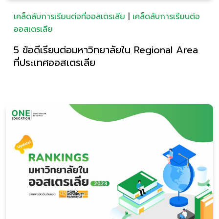
เคล็ดลับการเรียนต่อที่ออสเตรเลีย
|
เคล็ดลับการเรียนต่อ
ออสเตรเลีย
5 ข้อดีเรียนต่อมหาวิทยาลัยใน Regional Area
ที่ประเทศออสเตรเลีย