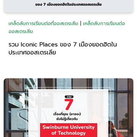
เคล็ดลับการเรียนต่อที่ออสเตรเลีย
|
เคล็ดลับการเรียนต่อ
ออสเตรเลีย
รวม Iconic Places ของ 7 เมืองยอดฮิตใน
ประเทศออสเตรเลีย