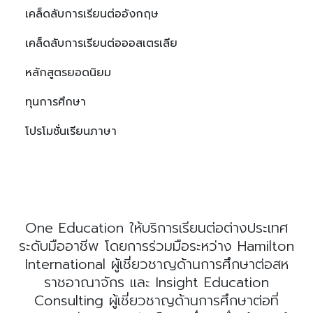
เคล็ดลับการเรียนต่ออังกฤษ
เคล็ดลับการเรียนต่อออสเตรเลีย
หลักสูตรยอดนิยม
ทุนการศึกษา
โปรโมชั่นเรียนภาษา
One Education ให้บริการเรียนต่อต่างประเทศ
ระดับมืออาชีพ โดยการร่วมมือระหว่าง Hamilton
International ผู้เชี่ยวชาญด้านการศึกษาต่อสห
ราชอาณาจักร และ Insight Education
Consulting ผู้เชี่ยวชาญด้านการศึกษาต่อที่