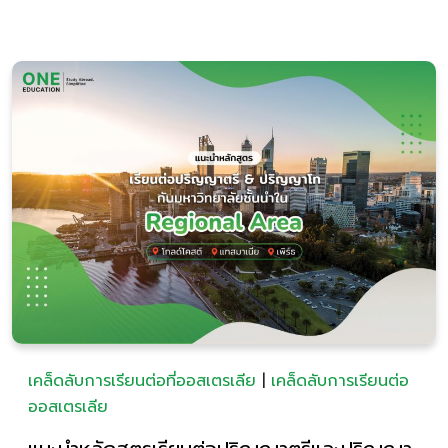
เคล็ดลับการเรียนต่อที่ออสเตรเลีย
|
เคล็ดลับการเรียนต่อ
ออสเตรเลีย