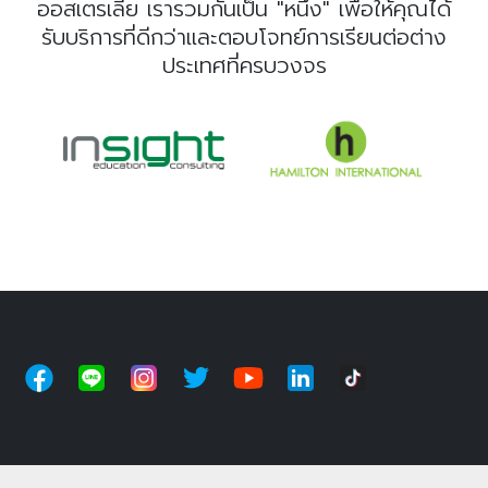
ออสเตรเลีย เรารวมกันเป็น "หนึ่ง" เพื่อให้คุณได้
รับบริการที่ดีกว่าและตอบโจทย์การเรียนต่อต่าง
ประเทศที่ครบวงจร