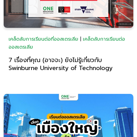
เคล็ดลับการเรียนต่อที่ออสเตรเลีย
|
เคล็ดลับการเรียนต่อ
ออสเตรเลีย
7 เรื่องที่คุณ (อาจจะ) ยังไม่รู้เกี่ยวกับ
Swinburne University of Technology