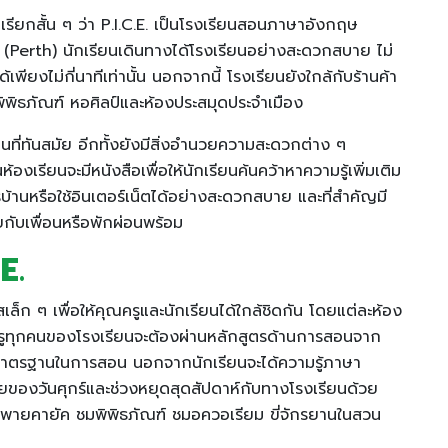
เรียกสั้น ๆ ว่า P.I.C.E. เป็นโรงเรียนสอนภาษาอังกฤษ
(Perth) นักเรียนเดินทางได้โรงเรียนอย่างสะดวกสบาย ไม่
เพียงไม่กี่นาทีเท่านั้น นอกจากนี้ โรงเรียนยังใกล้กับร้านค้า
นพิพิธภัณฑ์ หอศิลป์และห้องประสมุดประจำเมือง
อนที่ทันสมัย อีกทั้งยังมีสิ่งอำนวยความสะดวกต่าง ๆ
งเรียนจะมีหนังสือเพื่อให้นักเรียนค้นคว้าหาความรู้เพิ่มเติม
บ้านหรือใช้อินเตอร์เน็ตได้อย่างสะดวกสบาย และที่สำคัญมี
ุยกับเพื่อนหรือพักผ่อนพร้อม
E.
็ก ๆ เพื่อให้คุณครูและนักเรียนได้ใกล้ชิดกัน โดยแต่ละห้อง
งครูทุกคนของโรงเรียนจะต้องผ่านหลักสูตรด้านการสอนจาก
มาตรฐานในการสอน นอกจากนักเรียนจะได้ความรู้ภาษา
ยของวันศุกร์และช่วงหยุดสุดสัปดาห์กับทางโรงเรียนด้วย
 พายคายัค ชมพิพิธภัณฑ์ ชมอควอเรียม ขี่จักรยานในสวน