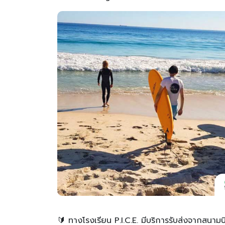
🔰 ทางโรงเรียน P.I.C.E. มีบริการรับส่งจากสนามบ