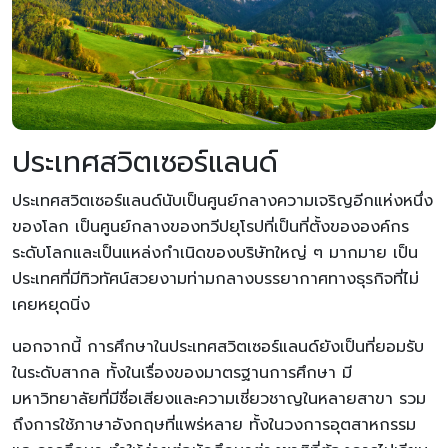
ประเทศสวิตเซอร์แลนด์
ประเทศสวิตเซอร์แลนด์นับเป็นศูนย์กลางความเจริญอีกแห่งหนึ่ง
ของโลก
เป็นศูนย์กลางของทวีปยุโรปที่เป็นที่ตั้งขององค์กร
ระดับโลกและ
เป็นแหล่งกำเนิดของ
บริษัทใหญ่ ๆ
ม
ากมาย
เป็น
ประเทศที่มีทิวทัศน์สวยงามท่ามกลางบรรยากาศทางธุรกิจที่ไม่
เคย
หยุดนิ่ง
นอกจากนี้
การศึกษาในประเทศสวิตเซอร์แลนด์ยังเป็นที่ยอมรับ
ในระดับ
สากล
ทั้งในเรื่องของมาตรฐานการศึกษ
า
มี
มหาวิทยาลัยที่มีชื่อเสียงและความเชี่ยวชาญในหลายสาขา
รวม
ถึงการใช้ภาษาอังกฤษ
ที่
แพร่หลาย
ทั้งในวงการอุตสาหกรรม