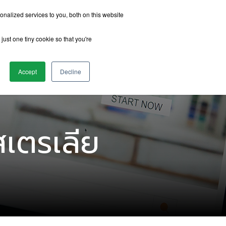
nalized services to you, both on this website
just one tiny cookie so that you're
รีวิวจากนักเรียน
เกี่ยวกับเรา
ติดต่อเรา
Accept
Decline
สเตรเลีย