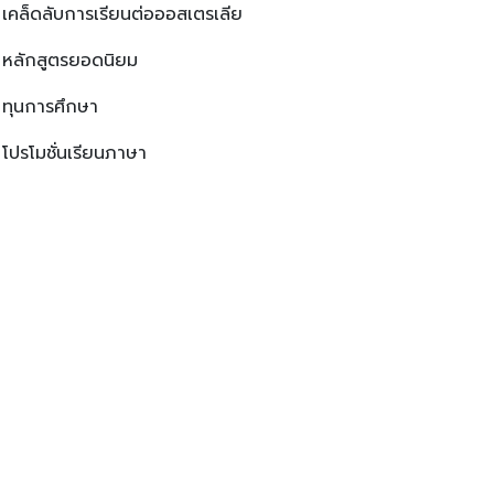
เคล็ดลับการเรียนต่อออสเตรเลีย
หลักสูตรยอดนิยม
ทุนการศึกษา
โปรโมชั่นเรียนภาษา