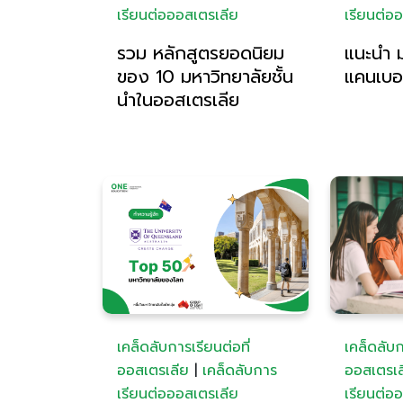
เรียนต่อออสเตรเลีย
เรียนต่อ
รวม หลักสูตรยอดนิยม
แนะนำ 
ของ 10 มหาวิทยาลัยชั้น
แคนเบอร
นำในออสเตรเลีย
เคล็ดลับการเรียนต่อที่
เคล็ดลับก
ออสเตรเลีย
|
เคล็ดลับการ
ออสเตรเล
เรียนต่อออสเตรเลีย
เรียนต่อ