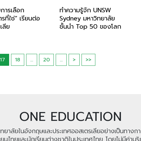
บการเลือก
ทำความรู้จัก UNSW
รที่ใช่” เรียนต่อ
Sydney มหาวิทยาลัย
เลีย
ชั้นนำ Top 50 ของโลก
17
18
...
20
...
>
>>
ONE EDUCATION
หาวิทยาลัยในอังกฤษและประเทศออสเตรเลียอย่างเป็นทางก
รียนไทยและนักเรียนต่างชาติในประเทศไทย โดยไม่มีค่าบริก