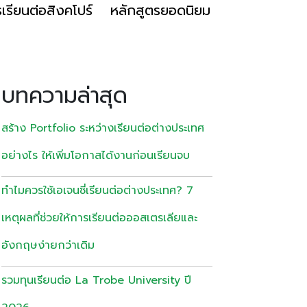
เรียนต่อสิงคโปร์
หลักสูตรยอดนิยม
บทความล่าสุด
สร้าง Portfolio ระหว่างเรียนต่อต่างประเทศ
อย่างไร ให้เพิ่มโอกาสได้งานก่อนเรียนจบ
ทำไมควรใช้เอเจนซี่เรียนต่อต่างประเทศ? 7
เหตุผลที่ช่วยให้การเรียนต่อออสเตรเลียและ
อังกฤษง่ายกว่าเดิม
รวมทุนเรียนต่อ La Trobe University ปี