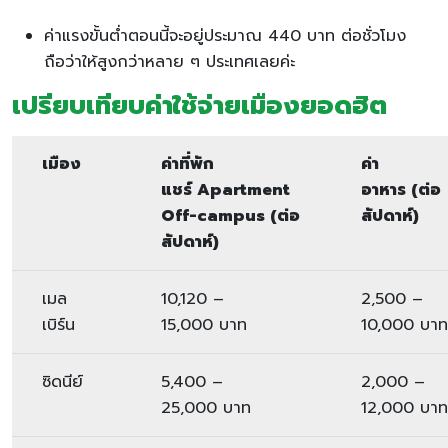
ค่าแรงขั้นต่ำตอนนี้จะอยู่ประมาณ 440 บาท ต่อชั่วโมง
ถือว่าให้สูงกว่าหลาย ๆ ประเทศเลยค่ะ
เปรียบเทียบค่าใช้จ่ายเมืองยอดฮิต
เมือง
ค่าที่พัก
ค่า
แชร์
Apartment
อาหาร
(
ต่อ
Off-campus (
ต่อ
สัปดาห์
)
สัปดาห์
)
เมล
10,120 –
2,500 –
เบิร์น
15,000 บาท
10,000 บา
ซิดนีย์
5,400 –
2,000 –
25,000 บาท
12,000 บา