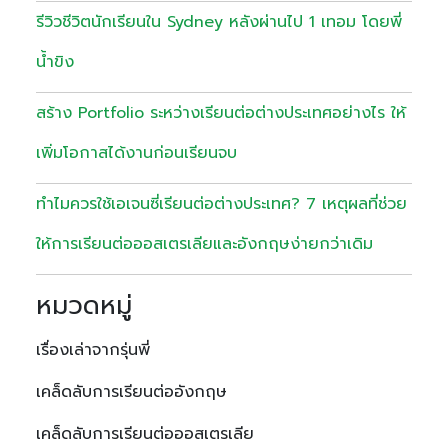
รีวิวชีวิตนักเรียนใน Sydney หลังผ่านไป 1 เทอม โดยพี่
น้ำขิง
สร้าง Portfolio ระหว่างเรียนต่อต่างประเทศอย่างไร ให้
เพิ่มโอกาสได้งานก่อนเรียนจบ
ทำไมควรใช้เอเจนซี่เรียนต่อต่างประเทศ? 7 เหตุผลที่ช่วย
ให้การเรียนต่อออสเตรเลียและอังกฤษง่ายกว่าเดิม
หมวดหมู่
เรื่องเล่าจากรุ่นพี่
เคล็ดลับการเรียนต่ออังกฤษ
เคล็ดลับการเรียนต่อออสเตรเลีย