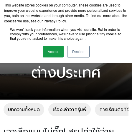
This website stores cookies on your computer. These cookies are used to
improve your website experience and provide more personalized services to
you, both on this website and through other media. To find out more about the
cookies we use, see our Privacy Policy.
We won't track your information when you visit our site. But in order to
comply with your preferences, we'll have to use just one tiny cookie so
that you're not asked to make this choice again.
บทความเรียนต่อ
Accept
Decline
ต่างประเทศ
บทความทั้งหมด
เรื่องเล่าจากรุ่นพี่
การเรียนต่อที่อ
เจาะลึกแบบไม่กั๊ก! สรุปค่าใช้จ่าย