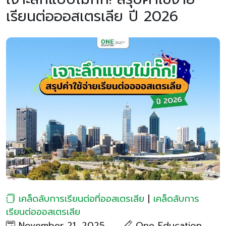
เรียนต่อออสเตรเลีย ปี 2026
เคล็ดลับการเรียนต่อที่ออสเตรเลีย
|
เคล็ดลับการ
เรียนต่อออสเตรเลีย
November 21, 2025
One Education​