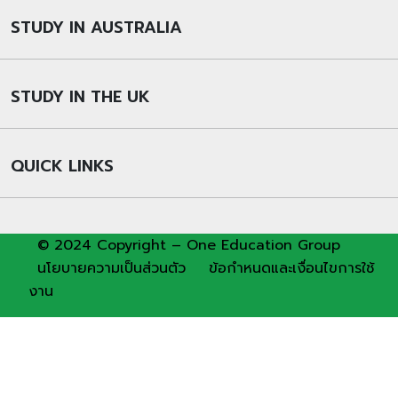
STUDY IN AUSTRALIA
STUDY IN THE UK
QUICK LINKS
© 2024 Copyright – One Education Group
นโยบายความเป็นส่วนตัว
ข้อกำหนดและเงื่อนไขการใช้
งาน