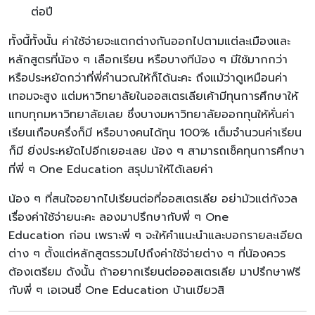
ต่อปี
ทั้งนี้ทั้งนั้น ค่าใช้จ่ายจะแตกต่างกันออกไปตามแต่ละเมืองและ
หลักสูตรที่น้อง ๆ เลือกเรียน หรือบางทีน้อง ๆ มีใช้มากกว่า
หรือประหยัดกว่าที่พี่คำนวณให้ก็ได้นะคะ ถึงแม้ว่าดูเหมือนค่า
เทอมจะสูง แต่มหาวิทยาลัยในออสเตรเลียเค้ามีทุนการศึกษาให้
แทบทุกมหาวิทยาลัยเลย ซึ่งบางมหาวิทยาลัยออกทุนให้หั่นค่า
เรียนเกือบครึ่งก็มี หรือบางคนได้ทุน 100% เต็มจำนวนค่าเรียน
ก็มี ยิ่งประหยัดไปอีกเยอะเลย น้อง ๆ สามารถเช็คทุนการศึกษา
ที่พี่ ๆ One Education สรุปมาให้ได้เลยค่า
น้อง ๆ ที่สนใจอยากไปเรียนต่อที่ออสเตรเลีย อย่ามัวแต่กังวล
เรื่องค่าใช้จ่ายนะคะ ลองมาปรึกษากับพี่ ๆ One
Education ก่อน เพราะพี่ ๆ จะให้คำแนะนำและบอกรายละเอียด
ต่าง ๆ ตั้งแต่หลักสูตรรวมไปถึงค่าใช้จ่ายต่าง ๆ ที่น้องควร
ต้องเตรียม ดังนั้น ถ้าอยากเรียนต่อออสเตรเลีย มาปรึกษาฟรี
กับพี่ ๆ เอเจนซี่ One Education บ้านเขียวสิ