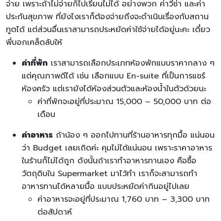
จ่าย เพราะถ้าไม่จ่ายก็ไปเรียนไม่ได้ อย่างพวก ค่าวีซ่า และค่า
ประกันสุขภาพ ที่ยังไงเราก็ต้องจ่ายถึงจะดำเนินเรื่องกับสถาน
ทูตได้ แต่ส่วนอื่นเราสามารถประหยัดค่าใช้จ่ายได้อยู่นะคะ เดี๋ยว
พี่บอกเคล็ดลับให้
ค่าที่พัก
เราสามารถเลือกประเภทห้องพักแบบราคากลาง ๆ
แต่คุณภาพดีได้ เช่น เลือกแบบ En-suite ที่เป็นการแชร์
ห้องครัว แต่เรายังได้ห้องส่วนตัวและห้องน้ำในตัวด้วยนะ
ค่าที่พักจะอยู่ที่ประมาณ 15,000 – 50,000 บาท ต่อ
เดือน
ค่าอาหาร
ถ้าน้อง ๆ ออกไปทานที่ร้านอาหารทุกมื้อ แน่นอน
ว่า Budget เลยเถิดค่ะ คุมไม่ได้แน่นอน เพราะราคาอาหาร
ในร้านก็ไม่ได้ถูก ดังนั้นถ้าเราทำอาหารทานเอง คือซื้อ
วัตถุดิบใน Supermarket มาไว้ทำ เราก็จะสามารถทำ
อาหารทานได้หลายมื้อ แบบประหยัดค่ากินอยู่ไปเลย
ค่าอาหารจะอยู่ที่ประมาณ 1,760 บาท – 3,300 บาท
ต่อสัปดาห์