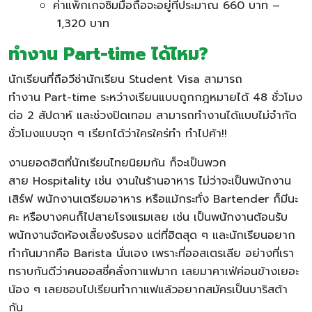
ค่าแพ็กเกจซิมมือถือจะอยู่ที่ประมาณ 660 บาท –
1,320 บาท
ทำงาน Part-time ได้ไหม?
นักเรียนที่ถือวีซ่านักเรียน Student Visa สามารถ
ทำงาน Part-time ระหว่างเรียนแบบถูกกฎหมายได้ 48 ชั่วโมง
ต่อ 2 สัปดาห์ และช่วงปิดเทอม สามารถทำงานได้แบบไม่จำกัด
ชั่วโมงแบบจุก ๆ เรียกได้ว่าใครใคร่ทำ ทำไปค้า!!
งานยอดฮิตที่นักเรียนไทยนิยมกัน ก็จะเป็นพวก
สาย Hospitality เช่น งานในร้านอาหาร ไม่ว่าจะเป็นพนักงาน
เสิร์ฟ พนักงานเตรียมอาหาร หรือแม้กระทั่ง Bartender ก็มีนะ
คะ หรือบางคนก็ไปสายโรงแรมเลย เช่น เป็นพนักงานต้อนรับ
พนักงานจัดห้องเลี้ยงรับรอง แต่ที่ฮิตสุด ๆ และนักเรียนอยาก
ทำกันมากคือ Barista นั่นเอง เพราะที่ออสเตรเลีย อย่างที่เรา
ทราบกันดีว่าคนออสซี่คลั่งกาแฟมาก เลยมาคาเฟ่ค่อนข้างเยอะ
น้อง ๆ เลยชอบไปเรียนทำกาแฟแล้วอยากสมัครเป็นบาริสต้า
กัน