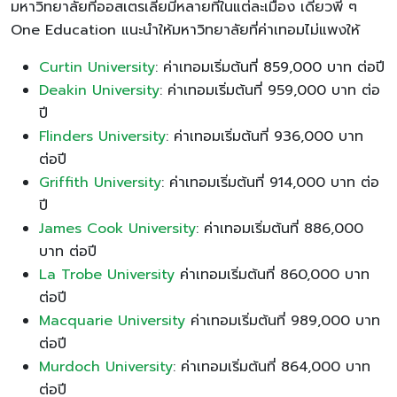
มหาวิทยาลัยที่ออสเตรเลียมีหลายที่ในแต่ละเมือง เดี๋ยวพี่ ๆ
One Education แนะนำให้มหาวิทยาลัยที่ค่าเทอมไม่แพงให้
Curtin University
: ค่าเทอมเริ่มต้นที่ 859,000 บาท ต่อปี
Deakin University
: ค่าเทอมเริ่มต้นที่ 959,000 บาท ต่อ
ปี
Flinders University
: ค่าเทอมเริ่มต้นที่ 936,000 บาท
ต่อปี
Griffith University
: ค่าเทอมเริ่มต้นที่ 914,000 บาท ต่อ
ปี
James Cook University
: ค่าเทอมเริ่มต้นที่ 886,000
บาท ต่อปี
La Trobe University
ค่าเทอมเริ่มต้นที่ 860,000 บาท
ต่อปี
Macquarie University
ค่าเทอมเริ่มต้นที่ 989,000 บาท
ต่อปี
Murdoch University
: ค่าเทอมเริ่มต้นที่ 864,000 บาท
ต่อปี