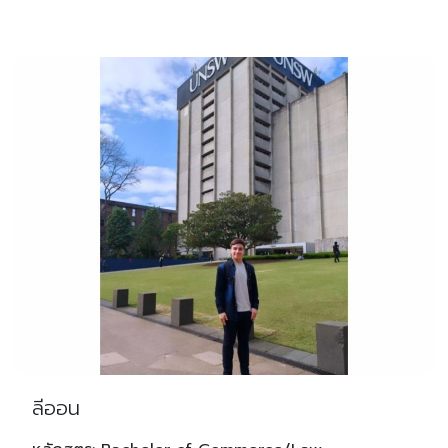
ลีออน