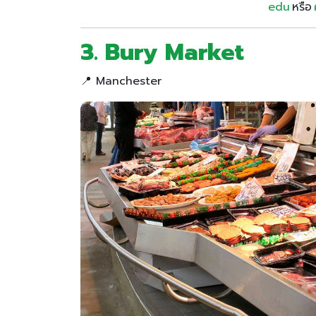
edu
หรือ
3. Bury Market
📍 Manchester