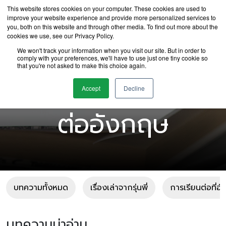
This website stores cookies on your computer. These cookies are used to
improve your website experience and provide more personalized services to
you, both on this website and through other media. To find out more about the
cookies we use, see our Privacy Policy.
We won't track your information when you visit our site. But in order to
comply with your preferences, we'll have to use just one tiny cookie so
that you're not asked to make this choice again.
เคล็ดลับการเรียน
Accept
Decline
ต่ออังกฤษ
บทความทั้งหมด
เรื่องเล่าจากรุ่นพี่
การเรียนต่อที่อ
บทความน่าอ่าน