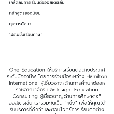
เคล็ดลับการเรียนต่อออสเตรเลีย
หลักสูตรยอดนิยม
ทุนการศึกษา
โปรโมชั่นเรียนภาษา
One Education ให้บริการเรียนต่อต่างประเทศ
ระดับมืออาชีพ โดยการร่วมมือระหว่าง Hamilton
International ผู้เชี่ยวชาญด้านการศึกษาต่อสห
ราชอาณาจักร และ Insight Education
Consulting ผู้เชี่ยวชาญด้านการศึกษาต่อที่
ออสเตรเลีย เรารวมกันเป็น "หนึ่ง" เพื่อให้คุณได้
รับบริการที่ดีกว่าและตอบโจทย์การเรียนต่อต่าง