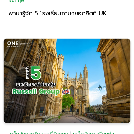
อังกฤษ
พามารู้จัก 5 โรงเรียนภาษายอดฮิตที่ UK