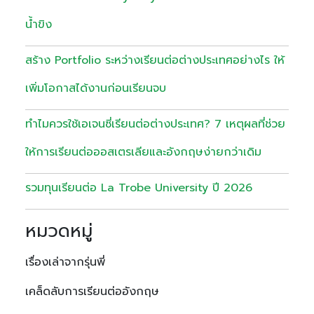
น้ำขิง
สร้าง Portfolio ระหว่างเรียนต่อต่างประเทศอย่างไร ให้
เพิ่มโอกาสได้งานก่อนเรียนจบ
ทำไมควรใช้เอเจนซี่เรียนต่อต่างประเทศ? 7 เหตุผลที่ช่วย
ให้การเรียนต่อออสเตรเลียและอังกฤษง่ายกว่าเดิม
รวมทุนเรียนต่อ La Trobe University ปี 2026
หมวดหมู่
เรื่องเล่าจากรุ่นพี่
เคล็ดลับการเรียนต่ออังกฤษ