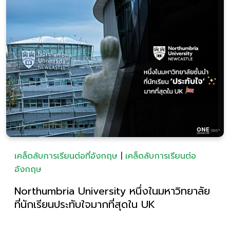
เคล็ดลับการเรียนต่อที่อังกฤษ
|
เคล็ดลับการเรียนต่อ
อังกฤษ
Northumbria University หนึ่งในมหาวิทยาลัย
ที่นักเรียนประทับใจมากที่สุดใน UK