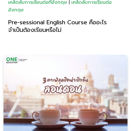
เคล็ดลับการเรียนต่อที่อังกฤษ
|
เคล็ดลับการเรียนต่อ
อังกฤษ
Pre-sessional English Course คืออะไร
จำเป็นต้องเรียนหรือไม่