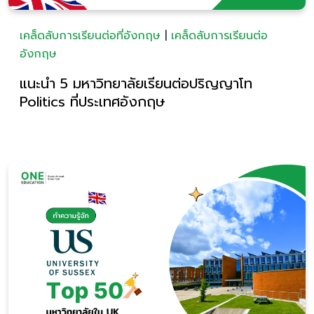
เคล็ดลับการเรียนต่อที่อังกฤษ
|
เคล็ดลับการเรียนต่อ
อังกฤษ
แนะนำ 5 มหาวิทยาลัยเรียนต่อปริญญาโท
Politics ที่ประเทศอังกฤษ