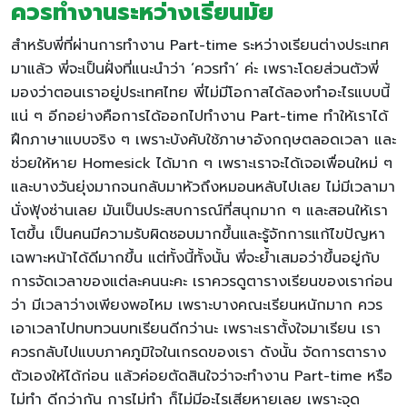
ควรทำงานระหว่างเรียนมั้ย
สำหรับพี่ที่ผ่านการทำงาน Part-time ระหว่างเรียนต่างประเทศ
มาแล้ว พี่จะเป็นฝั่งที่แนะนำว่า ‘ควรทำ’ ค่ะ เพราะโดยส่วนตัวพี่
มองว่าตอนเราอยู่ประเทศไทย พี่ไม่มีโอกาสได้ลองทำอะไรแบบนี้
แน่ ๆ อีกอย่างคือการได้ออกไปทำงาน Part-time ทำให้เราได้
ฝึกภาษาแบบจริง ๆ เพราะบังคับใช้ภาษาอังกฤษตลอดเวลา และ
ช่วยให้หาย Homesick ได้มาก ๆ เพราะเราจะได้เจอเพื่อนใหม่ ๆ
และบางวันยุ่งมากจนกลับมาหัวถึงหมอนหลับไปเลย ไม่มีเวลามา
นั่งฟุ้งซ่านเลย มันเป็นประสบการณ์ที่สนุกมาก ๆ และสอนให้เรา
โตขึ้น เป็นคนมีความรับผิดชอบมากขึ้นและรู้จักการแก้ไขปัญหา
เฉพาะหน้าได้ดีมากขึ้น แต่ทั้งนี้ทั้งนั้น พี่จะย้ำเสมอว่าขึ้นอยู่กับ
การจัดเวลาของแต่ละคนนะคะ เราควรดูตารางเรียนของเราก่อน
ว่า มีเวลาว่างเพียงพอไหม เพราะบางคณะเรียนหนักมาก ควร
เอาเวลาไปทบทวนบทเรียนดีกว่านะ เพราะเราตั้งใจมาเรียน เรา
ควรกลับไปแบบภาคภูมิใจในเกรดของเรา ดังนั้น จัดการตาราง
ตัวเองให้ได้ก่อน แล้วค่อยตัดสินใจว่าจะทำงาน Part-time หรือ
ไม่ทำ ดีกว่ากัน การไม่ทำ ก็ไม่มีอะไรเสียหายเลย เพราะจุด