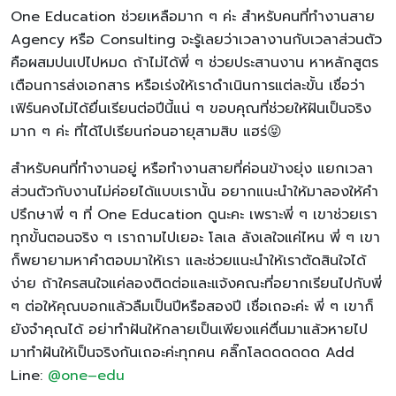
One Education ช่วยเหลือมาก ๆ ค่ะ สำหรับคนที่ทำงานสาย
Agency หรือ Consulting จะรู้เลยว่าเวลางานกับเวลาส่วนตัว
คือผสมปนเปไปหมด ถ้าไม่ได้พี่ ๆ ช่วยประสานงาน หาหลักสูตร
เตือนการส่งเอกสาร หรือเร่งให้เราดำเนินการแต่ละขั้น เชื่อว่า
เฟิร์นคงไม่ได้ยื่นเรียนต่อปีนี้แน่ ๆ ขอบคุณที่ช่วยให้ฝันเป็นจริง
มาก ๆ ค่ะ ที่ได้ไปเรียนก่อนอายุสามสิบ แฮร่😝
สำหรับคนที่ทำงานอยู่ หรือทำงานสายที่ค่อนข้างยุ่ง แยกเวลา
ส่วนตัวกับงานไม่ค่อยได้แบบเรานั้น อยากแนะนำให้มาลองให้คำ
ปรึกษาพี่ ๆ ที่ One Education ดูนะคะ เพราะพี่ ๆ เขาช่วยเรา
ทุกขั้นตอนจริง ๆ เราถามไปเยอะ โลเล ลังเลใจแค่ไหน พี่ ๆ เขา
ก็พยายามหาคำตอบมาให้เรา และช่วยแนะนำให้เราตัดสินใจได้
ง่าย ถ้าใครสนใจแค่ลองติดต่อและแจ้งคณะที่อยากเรียนไปกับพี่
ๆ ต่อให้คุณบอกแล้วลืมเป็นปีหรือสองปี เชื่อเถอะค่ะ พี่ ๆ เขาก็
ยังจำคุณได้ อย่าทำฝันให้กลายเป็นเพียงแค่ตื่นมาแล้วหายไป
มาทำฝันให้เป็นจริงกันเถอะค่ะทุกคน คลิ๊กโลดดดดดด Add
Line:
@one
–
edu