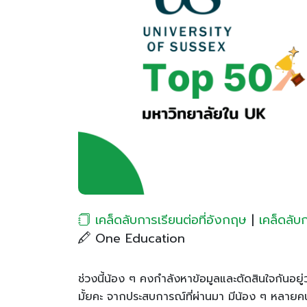
เคล็ดลับการเรียนต่อที่อังกฤษ
|
เคล็ดลับ
One Education
ช่วงนี้น้อง ๆ คงกำลังหาข้อมูลและตัดสินใจกันอยู่ว่
มั้ยคะ จากประสบการณ์ที่ผ่านมา มีน้อง ๆ หลายคน