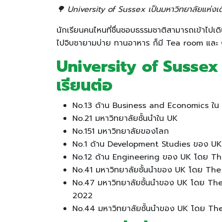
🌳 University of Sussex เป็นมหาวิทยาลัยแห่งเ
นักเรียนคนไหนที่ชื่นชอบธรรมชาติสามารถเข้าไปเด
ไปจิบชายามบ่าย ทานอาหาร ก็มี Tea room และ Ca
University of Susse
เรียนต่อ
No.13 ด้าน Business and Economics ใน
No.21 มหาวิทยาลัยชั้นนำใน UK
No.151 มหาวิทยาลัยของโลก
No.1 ด้าน Development Studies ของ UK
No.12 ด้าน Engineering ของ UK โดย T
No.41 มหาวิทยาลัยชั้นนำของ UK โดย Th
No.47 มหาวิทยาลัยชั้นนำของ UK โดย T
2022
No.44 มหาวิทยาลัยชั้นนำของ UK โดย Th