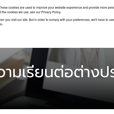
These cookies are used to improve your website experience and provide more perso
t the cookies we use, see our Privacy Policy.
n you visit our site. But in order to comply with your preferences, we'll have to use 
าเรียนต่อ
เรียนต่อต่างประเทศ
กิจกรรม
บทความ
in.
ามเรียนต่อต่างป