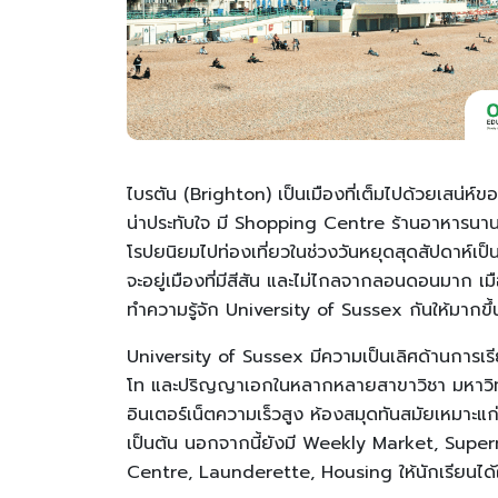
ไบรตัน (Brighton) เป็นเมืองที่เต็มไปด้วยเสน่
น่าประทับใจ มี Shopping Centre ร้านอาหารนานาชา
โรปยนิยมไปท่องเที่ยวในช่วงวันหยุดสุดสัปดาห์เ
จะอยู่เมืองที่มีสีสัน และไม่ไกลจากลอนดอนมาก เ
ทำความรู้จัก University of Sussex กันให้มากขึ้
University of Sussex มีความเป็นเลิศด้านการ
โท และปริญญาเอกในหลากหลายสาขาวิชา มหาวิทย
อินเตอร์เน็ตความเร็วสูง ห้องสมุดทันสมัยเหมาะแ
เป็นต้น นอกจากนี้ยังมี Weekly Market, Sup
Centre, Launderette, Housing ให้นักเรียนได้ใช