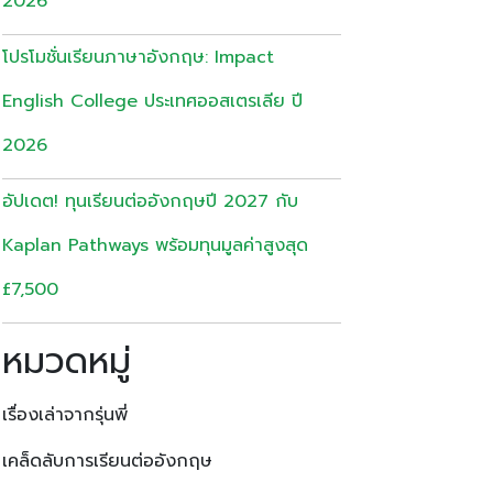
2026
โปรโมชั่นเรียนภาษาอังกฤษ: Impact
English College ประเทศออสเตรเลีย ปี
2026
อัปเดต! ทุนเรียนต่ออังกฤษปี 2027 กับ
Kaplan Pathways พร้อมทุนมูลค่าสูงสุด
£7,500
หมวดหมู่
เรื่องเล่าจากรุ่นพี่
เคล็ดลับการเรียนต่ออังกฤษ