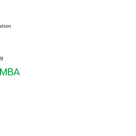
ation
ng
น MBA