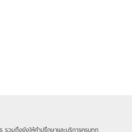
าร รวมถึงยังให้คำปรึกษาและบริการครบทุก