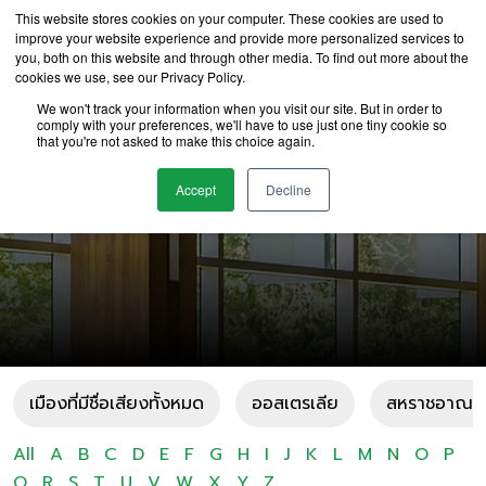
This website stores cookies on your computer. These cookies are used to
improve your website experience and provide more personalized services to
you, both on this website and through other media. To find out more about the
cookies we use, see our Privacy Policy.
We won't track your information when you visit our site. But in order to
comply with your preferences, we'll have to use just one tiny cookie so
that you're not asked to make this choice again.
เมืองที่มีชื่อเสียง V
Accept
Decline
เมืองที่มีชื่อเสียงทั้งหมด
ออสเตรเลีย
สหราชอาณาจ
All
A
B
C
D
E
F
G
H
I
J
K
L
M
N
O
P
Q
R
S
T
U
V
W
X
Y
Z