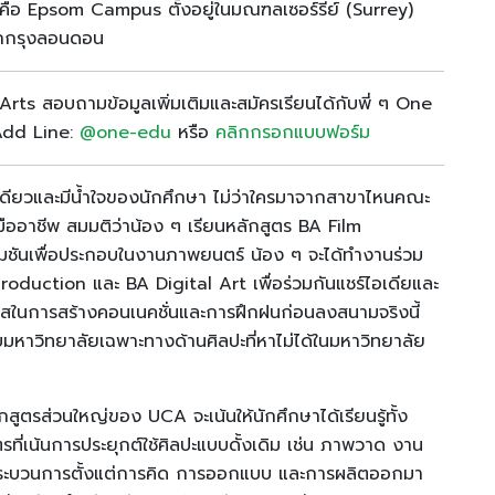
ยคือ Epsom Campus ตั้งอยู่ในมณฑลเซอร์รีย์ (Surrey)
จากกรุงลอนดอน
rts สอบถามข้อมูลเพิ่มเติมและสมัครเรียนได้กับพี่ ๆ One
 Add Line:
@one-edu
หรือ
คลิกกรอกแบบฟอร์ม
นึ่งเดียวและมีน้ำใจของนักศึกษา ไม่ว่าใครมาจากสาขาไหนคณะ
มืออาชีพ สมมติว่าน้อง ๆ เรียนหลักสูตร BA Film
เมชันเพื่อประกอบในงานภาพยนตร์ น้อง ๆ จะได้ทำงานร่วม
roduction และ BA Digital Art เพื่อร่วมกันแชร์ไอเดียและ
โอกาสในการสร้างคอนเนคชั่นและการฝึกฝนก่อนลงสนามจริงนี้
กับมหาวิทยาลัยเฉพาะทางด้านศิลปะที่หาไม่ได้ในมหาวิทยาลัย
ูตรส่วนใหญ่ของ UCA จะเน้นให้นักศึกษาได้เรียนรู้ทั้ง
ี่เน้นการประยุกต์ใช้ศิลปะแบบดั้งเดิม เช่น ภาพวาด งาน
้ทุกกระบวนการตั้งแต่การคิด การออกแบบ และการผลิตออกมา