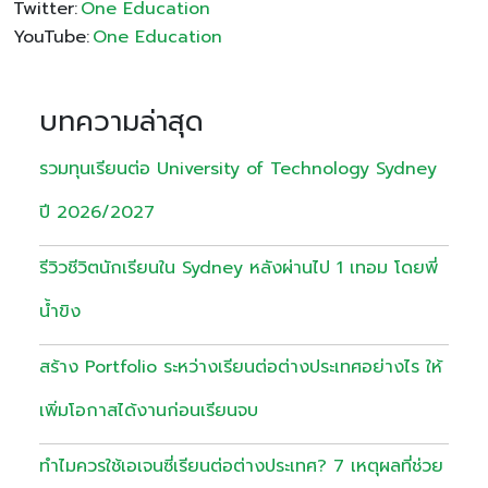
Twitter:
One Education
YouTube:
One Education
บทความล่าสุด
รวมทุนเรียนต่อ University of Technology Sydney
ปี 2026/2027
รีวิวชีวิตนักเรียนใน Sydney หลังผ่านไป 1 เทอม โดยพี่
น้ำขิง
สร้าง Portfolio ระหว่างเรียนต่อต่างประเทศอย่างไร ให้
เพิ่มโอกาสได้งานก่อนเรียนจบ
ทำไมควรใช้เอเจนซี่เรียนต่อต่างประเทศ? 7 เหตุผลที่ช่วย