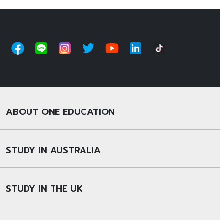
ABOUT ONE EDUCATION
STUDY IN AUSTRALIA
STUDY IN THE UK