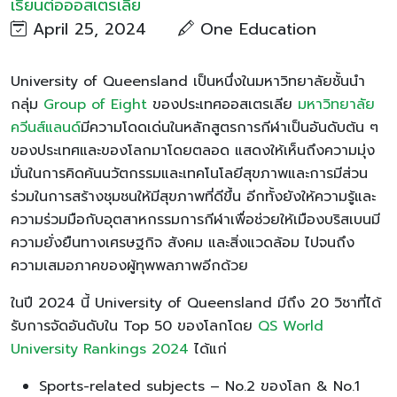
เรียนต่อออสเตรเลีย
April 25, 2024
One Education
University of Queensland เป็นหนึ่งในมหาวิทยาลัยชั้นนำ
กลุ่ม
Group of Eight
ของประเทศออสเตรเลีย
มหาวิทยาลัย
ควีนส์แลนด์
มีความโดดเด่นในหลักสูตรการกีฬาเป็นอันดับต้น ๆ
ของประเทศและของโลกมาโดยตลอด แสดงให้เห็นถึงความมุ่ง
มั่นในการคิดค้นนวัตกรรมและเทคโนโลยีสุขภาพและการมีส่วน
ร่วมในการสร้างชุมชนให้มีสุขภาพที่ดีขึ้น อีกทั้งยังให้ความรู้และ
ความร่วมมือกับอุตสาหกรรมการกีฬาเพื่อช่วยให้เมืองบริสเบนมี
ความยั่งยืนทางเศรษฐกิจ สังคม และสิ่งแวดล้อม ไปจนถึง
ความเสมอภาคของผู้ทุพพลภาพอีกด้วย
ในปี 2024 นี้ University of Queensland มีถึง 20 วิชาที่ได้
รับการจัดอันดับใน Top 50 ของโลกโดย
QS World
University Rankings 2024
ได้แก่
Sports-related subjects – No.2 ของโลก & No.1