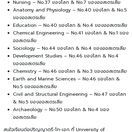
Nursing – No.37 ของโลก & No.7 ของออสเตรเลีย
Anatomy and Physiology – No.40 ของโลก & No.5
ของออสเตรเลีย
Education – No.40 ของโลก & No.4 ของออสเตรเลีย
Chemical Engineering – No.41 ของโลก & No.1 ของ
ออสเตรเลีย
Sociology – No.44 ของโลก & No.4 ของออสเตรเลีย
Development Studies – No.46 ของโลก & No.4
ของออสเตรเลีย
Chemistry – No.46 ของโลก & No.3 ของออสเตรเลีย
Earth and Marine Sciences – No.46 ของโลก &
No.5 ของออสเตรเลีย
Civil and Structural Engineering – No.47 ของโลก
& No.5 ของออสเตรเลีย
Archaeology – No.50 ของโลก & No.4 ของ
ออสเตรเลีย
สนใจเรียนต่อปริญญาตรี-โท-เอก ที่ University of