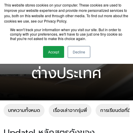
This website stores cookies on your computer. These cookies are used to
improve your website experience and provide more personalized services to
you, both on this website and through other media. To find out more about the
cookies we use, see our Privacy Policy.
We won't track your information when you visit our site. But in order to
comply with your preferences, we'll have to use just one tiny cookie so
that you're not asked to make this choice again.
บทความเรียนต่อ
Accept
Decline
ต่างประเทศ
บทความทั้งหมด
เรื่องเล่าจากรุ่นพี่
การเรียนต่อที่อ
Update! หลักสูตรดังของ