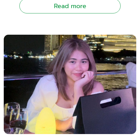
Read more