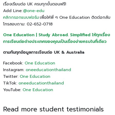
เรื่องเรียนต่อ UK ครบทุกขั้นตอนฟรี!
Add Line:
@one-edu
คลิกกรอกแบบฟอร์ม
เพื่อให้พี่ ๆ One Education ติดต่อกลับ
โทรสอบถาม: 02-652-0718
One Education | Study Abroad. Simplified ให้ทุกเรื่อง
การเรียนต่อต่างประเทศของคุณเป็นเรื่องง่ายครบในที่เดียว
ตามทันทุกข้อมูลการเรียนต่อ UK & Australia
Facebook:
One Education
Instagram:
oneeducationthailand
Twitter:
One Education
TikTok:
oneeducationthailand
YouTube:
One Education
Read more student testimonials