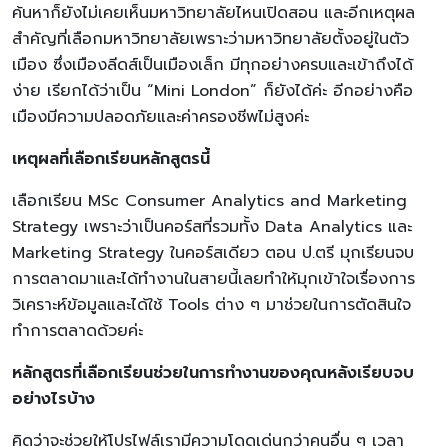
ค้นหาก็ยังไม่เคยเห็นมหาวิทยาลัยไหนเปิดสอน และอีกเหตุผล
สำคัญที่เลือกมหาวิทยาลัยเพราะว่ามหาวิทยาลัยตั้งอยู่ในตัว
เมือง ซึ่งเมืองลีดส์เป็นเมืองเล็ก มีทุกอย่างครบและเข้าถึงได้
ง่าย เรียกได้ว่าเป็น “Mini London” ก็ยังได้ค่ะ อีกอย่างคือ
เมืองมีความปลอดภัยและค่าครองชีพไม่สูงค่ะ
เหตุผลที่เลือกเรียนหลักสูตรนี้
เลือกเรียน MSc Consumer Analytics and Marketing
Strategy เพราะว่าเป็นคอร์สที่รวมทั้ง Data Analytics และ
Marketing Strategy ในคอร์สเดียว ตอน ป.ตรี มุกเรียนจบ
การตลาดมาและได้ทำงานในสายนี้เลยทำให้มุกเข้าใจเรื่องการ
วิเคราะห์ข้อมูลและได้ใช้ Tools ต่าง ๆ มาช่วยในการตัดสินใจ
ทำการตลาดด้วยค่ะ
หลักสูตรที่เลือกเรียนช่วยในการทำงานของคุณหลังเรียบจบ
อย่างไรบ้าง
คิดว่าจะช่วยให้โปรไฟล์เรามีความโดดเด่นกว่าคนอื่น ๆ เวลา