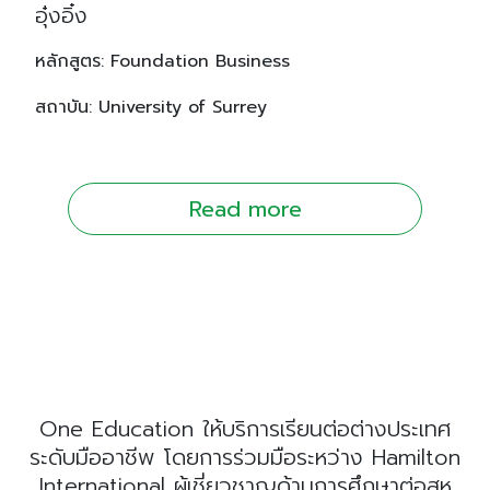
อุ๋งอิ๋ง
หลักสูตร: Foundation Business
สถาบัน: University of Surrey
Read more
One Education ให้บริการเรียนต่อต่างประเทศ
ระดับมืออาชีพ โดยการร่วมมือระหว่าง Hamilton
International ผู้เชี่ยวชาญด้านการศึกษาต่อสห