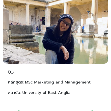
บิว
หลักสูตร: MSc Marketing and Management
สถาบัน: University of East Anglia