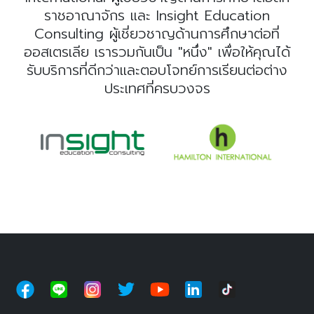
ราชอาณาจักร และ Insight Education
Consulting ผู้เชี่ยวชาญด้านการศึกษาต่อที่
ออสเตรเลีย เรารวมกันเป็น "หนึ่ง" เพื่อให้คุณได้
รับบริการที่ดีกว่าและตอบโจทย์การเรียนต่อต่าง
ประเทศที่ครบวงจร