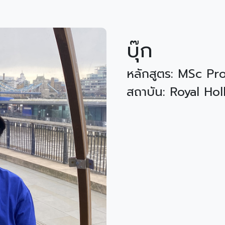
บุ๊ก
หลักสูตร: MSc P
สถาบัน: Royal Ho