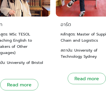
รท
อาร์ต
กสูตร: MSc TESOL
หลักสูตร: Master of Supp
aching English to
Chain and Logistics
akers of Other
สถาบัน: University of
guages)
Technology Sydney
บัน: University of Bristol
Read more
Read more