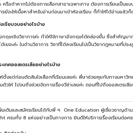
อะ หรือถ้าหากไม่ต้องการเลือกสาขาเฉพาะทาง ต้องการเรียนเป็นแบบ 
ย์จะให้เนื้อหาสำหรับอ่านก่อนมาเข้าห้องเรียน ก็ทำให้ได้อ่านแล้วก็ตั
ังเรียบจบอย่างไรบ้าง
ังกฤษเชิงวิชาการค่ะ ทำให้ใช้ภาษาอังกฤษได้คล่องขึ้น ซึ่งสำคั
ด้เยอะค่ะ ในด้านวิชาการ วิชาที่ได้ลงเรียนไปเป็นวิชากฎหมายที่ประย
ระเทศออสเตรเลียอย่างไรบ้าง
ั้งแต่ก่อนตัดสินใจเลือกที่เรียนเลยค่ะ พี่ษาช่วยคุยกับทางมหาวิท
ตัวให้ ไปจนถึงช่วยจัดการเรื่องวีซ่าเลยค่ะ ตอนที่ไปถึงออสเตรเลียแ
่มเติมและสมัครเรียนได้กับพี่ ๆ One Education ผู้เชี่ยวชาญด้
t ครบทั้ง 8 แห่งอย่างเป็นทางการ ยินดีให้บริการเรื่องเรียนต่อคร