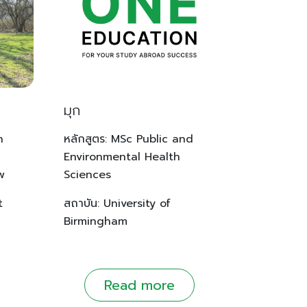
มุก
n
หลักสูตร: MSc Public and
Environmental Health
w
Sciences
t
สถาบัน: University of
Birmingham
Read more