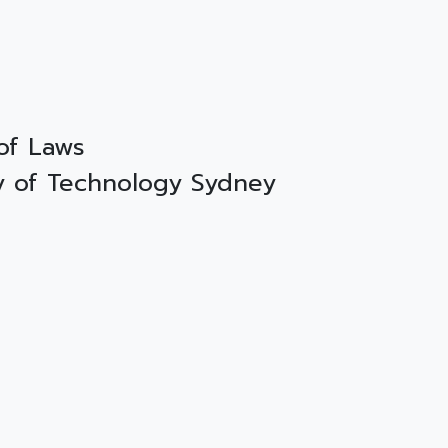
 of Laws
ty of Technology Sydney