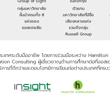
Group of Eight
ในอังกฤษ
กลุ่มมหาวิทยาลัย
ตัวแทน
ชั้นนำครบทั้ง 8
มหาวิทยาลัยที่มีชื่อ
แห่งของ
เสียงหลายแห่ง
ออสเตรเลีย
รวมถึงกลุ่ม
Russell Group
ระเทศระดับมืออาชีพ โดยการร่วมมือระหว่าง Hamilton I
n Consulting ผู้เชี่ยวชาญด้านการศึกษาต่อที่ออสเตรเลี
ริการที่ดีกว่าและตอบโจทย์การเรียนต่อต่างประเทศที่คร