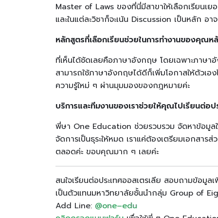
Master of Laws ของที่นี่มีสาขาให้เลือกเรียนเย
และในแต่ละวิชาก็จะเน้น Discussion เป็นหลัก อาจาร
หลักสูตรที่เลือกเรียนช่วยในการทำงานของคุณหล
ที่เห็นได้ชัดเลยคือภาษาอังกฤษ โดยเฉพาะภาษาอ
สามารถใช้ภาษาอังกฤษได้ดีก็เพิ่มโอกาสให้ตัวเองไ
ความรู้ใหม่ ๆ ผ่านมุมมองของกฎหมายค่ะ
บริการและทีมงานของเราช่วยให้คุณไปเรียนต่อป
พี่ษา One Education ช่วยรวบรวม จัดหาข้อมูลให้ต
จัดการเป็นธุระให้หมด เราแค่ต้องเตรียมเอกสารส่วน
ตลอดค่ะ ขอบคุณมาก ๆ เลยค่ะ
สนใจเรียนต่อประเทศออสเตรเลีย สอบถามข้อมูลเพิ
เป็นตัวแทนมหาวิทยาลัยชั้นนำกลุ่ม Group of Eigh
Add Line:
@one
–
edu