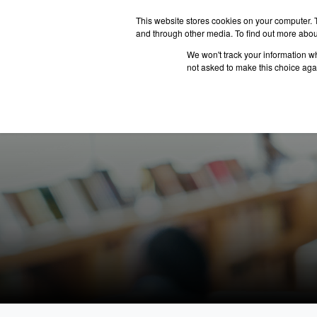
This website stores cookies on your computer. 
and through other media. To find out more abou
We won't track your information whe
ประเทศน่
not asked to make this choice aga