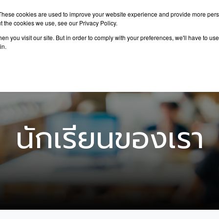
These cookies are used to improve your website experience and provide more perso
t the cookies we use, see our Privacy Policy.
n you visit our site. But in order to comply with your preferences, we'll have to use 
าเรียนต่อ
เรียนต่อต่างประเทศ
กิจกรรม
บทความ
in.
นักเรียนของเรา