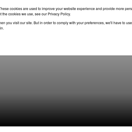
These cookies are used to improve your website experience and provide more perso
t the cookies we use, see our Privacy Policy.
n you visit our site. But in order to comply with your preferences, we'll have to use 
าเรียนต่อ
เรียนต่อต่างประเทศ
กิจกรรม
บทความ
in.