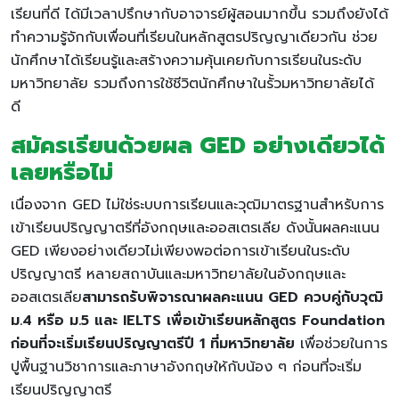
เรียนที่ดี ได้มีเวลาปรึกษากับอาจารย์ผู้สอนมากขึ้น รวมถึงยังได้
ทำความรู้จักกับเพื่อนที่เรียนในหลักสูตรปริญญาเดียวกัน ช่วย
นักศึกษาได้เรียนรู้และสร้างความคุ้นเคยกับการเรียนในระดับ
มหาวิทยาลัย รวมถึงการใช้ชีวิตนักศึกษาในรั้วมหาวิทยาลัยได้
ดี
สมัครเรียนด้วยผล GED อย่างเดียวได้
เลยหรือไม่
เนื่องจาก GED ไม่ใช่ระบบการเรียนและวุฒิมาตรฐานสำหรับการ
เข้าเรียนปริญญาตรีที่อังกฤษและออสเตรเลีย ดังนั้นผลคะแนน
GED เพียงอย่างเดียวไม่เพียงพอต่อการเข้าเรียนในระดับ
ปริญญาตรี หลายสถาบันและมหาวิทยาลัยในอังกฤษและ
ออสเตรเลีย
สามารถรับพิจารณาผลคะแนน
GED
ควบคู่กับวุฒิ
ม.4 หรือ ม.5 และ
IELTS
เพื่อเข้าเรียนหลักสูตร
Foundation
ก่อนที่จะเริ่มเรียนปริญญาตรีปี 1 ที่มหาวิทยาลัย
เพื่อช่วยในการ
ปูพื้นฐานวิชาการและภาษาอังกฤษให้กับน้อง ๆ ก่อนที่จะเริ่ม
เรียนปริญญาตรี