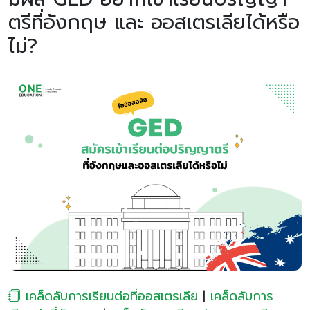
ตรีที่อังกฤษ และ ออสเตรเลียได้หรือ
ไม่?
เคล็ดลับการเรียนต่อที่ออสเตรเลีย
|
เคล็ดลับการ