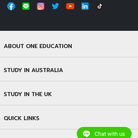
ABOUT ONE EDUCATION
STUDY IN AUSTRALIA
STUDY IN THE UK
QUICK LINKS