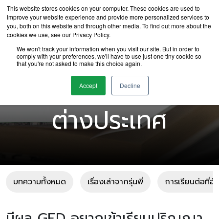
This website stores cookies on your computer. These cookies are used to
improve your website experience and provide more personalized services to
you, both on this website and through other media. To find out more about the
cookies we use, see our Privacy Policy.
We won't track your information when you visit our site. But in order to
comply with your preferences, we'll have to use just one tiny cookie so
that you're not asked to make this choice again.
บทความเรียนต่อ
Accept
Decline
ต่างประเทศ
บทความทั้งหมด
เรื่องเล่าจากรุ่นพี่
การเรียนต่อที่อ
มีผล GED อยากเข้าเรียนปริญญา