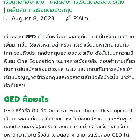
เรียนต่อที่อังกฤษ
|
เคล็ดลับการเรียนต่อออสเตรเลีย
|
เคล็ดลับการเรียนต่ออังกฤษ
August 8, 2023
P'Aim
เนื่องจาก
GED
เป็นอีกหนึ่งการสอบเทียบวุฒิที่ได้รับความนิยม
เพิ่มมากขึ้น ใช้แพร่หลายสำหรับการเข้าเรียนมหาวิทยาลัยทั่ว
โลก รวมถึงประเทศอังกฤษและออสเตรเลีย ดังนั้นในบทความนี้
พี่เอม One Education จะมาคลายข้อสงสัย ตอบคำถามเกี่ยว
กับการยื่นสมัครเรียนด้วยผล GED และ เกณฑ์ในการสมัครเข้า
เรียนปริญญาตรีที่อังกฤษและออสเตรเลียมีอะไรบ้างนั้น มาอ่าน
ต่อกันเลย
GED คืออะไร
GED หรือชื่อเต็ม คือ General Educational Development
เป็นการสอบเทียบวุฒิเทียบเท่าระดับมัธยมปลาย ตามหลักสูตร
ของประเทศสหรัฐอเมริกาและแคนาดา ทำให้นักเรียนเข้าเรียน
มหาวิทยาลัยได้เร็วขึ้น โดยน้อง ๆ สามารถเริ่มสอบ GED ได้