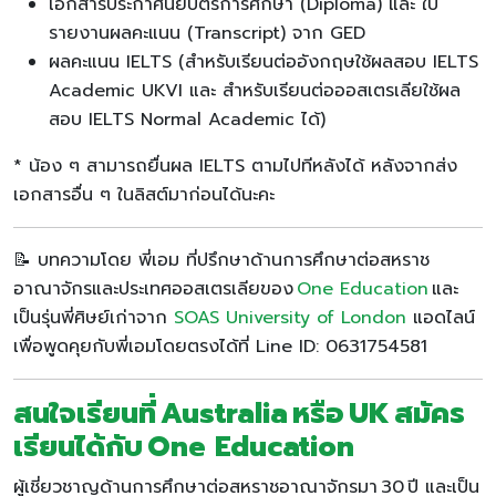
เอกสารประกาศนียบัตรการศึกษา (Diploma) และ ใบ
รายงานผลคะแนน (Transcript) จาก GED
ผลคะแนน IELTS (สำหรับเรียนต่ออังกฤษใช้ผลสอบ IELTS
Academic UKVI และ สำหรับเรียนต่อออสเตรเลียใช้ผล
สอบ IELTS Normal Academic ได้)
* น้อง ๆ สามารถยื่นผล IELTS ตามไปทีหลังได้ หลังจากส่ง
เอกสารอื่น ๆ ในลิสต์มาก่อนได้นะคะ
📝 บทความโดย พี่เอม ที่ปรึกษาด้านการศึกษาต่อสหราช
อาณาจักรและประเทศออสเตรเลียของ
One Education
และ
เป็นรุ่นพี่ศิษย์เก่าจาก
SOAS University of London
แอดไลน์
เพื่อพูดคุยกับพี่เอมโดยตรงได้ที่ Line ID: 0631754581
สนใจเรียนที่ Australia หรือ UK สมัคร
เรียนได้กับ One Education
ผู้เชี่ยวชาญด้านการศึกษาต่อสหราชอาณาจักรมา 30 ปี และเป็น