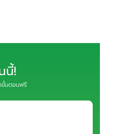
ี้!
ุกขั้นตอนฟรี