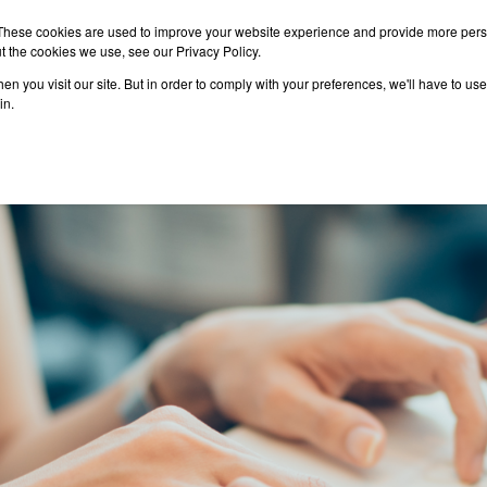
These cookies are used to improve your website experience and provide more perso
t the cookies we use, see our Privacy Policy.
n you visit our site. But in order to comply with your preferences, we'll have to use 
าเรียนต่อ
เรียนต่อต่างประเทศ
กิจกรรม
บทความ
in.