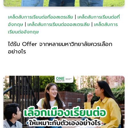
เคล็ดลับการเรียนต่อที่ออสเตรเลีย
|
เคล็ดลับการเรียนต่อที่
อังกฤษ
|
เคล็ดลับการเรียนต่อออสเตรเลีย
|
เคล็ดลับการ
เรียนต่ออังกฤษ
ได้รับ Offer จากหลายมหาวิทยาลัยควรเลือก
อย่างไร