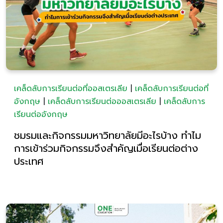
เคล็ดลับการเรียนต่อที่ออสเตรเลีย
|
เคล็ดลับการเรียนต่อที่
อังกฤษ
|
เคล็ดลับการเรียนต่อออสเตรเลีย
|
เคล็ดลับการ
เรียนต่ออังกฤษ
ชมรมและกิจกรรมมหาวิทยาลัยมีอะไรบ้าง ทำไม
การเข้าร่วมกิจกรรมจึงสำคัญเมื่อเรียนต่อต่าง
ประเทศ