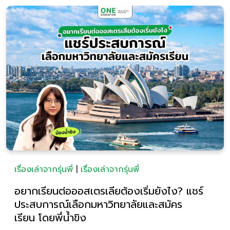
เรื่องเล่าจากรุ่นพี่
|
เรื่องเล่าจากรุ่นพี่
อยากเรียนต่อออสเตรเลียต้องเริ่มยังไง? แชร์
ประสบการณ์เลือกมหาวิทยาลัยและสมัคร
เรียน โดยพี่น้ำขิง