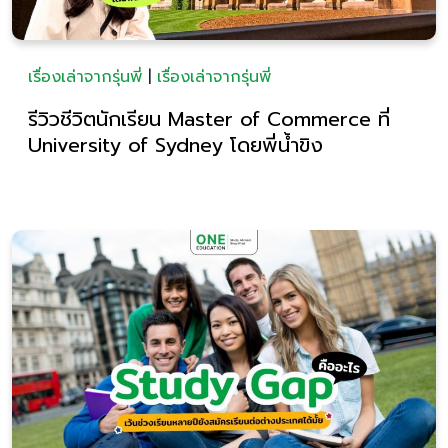
เรื่องเล่าจากรุ่นพี่
|
เรื่องเล่าจากรุ่นพี่
รีวิวชีวิตนักเรียน Master of Commerce ที่
University of Sydney โดยพี่น้ำขิง