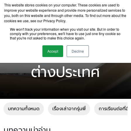
This website stores cookies on your computer. These cookies are used to
improve your website experience and provide more personalized services to
you, both on this website and through other media. To find out more about the
cookies we use, see our Privacy Policy.
We won't track your information when you visit our site. But in order to
comply with your preferences, we'll have to use just one tiny cookie so
that you're not asked to make this choice again.
บทความเรียนต่อ
Accept
Decline
ต่างประเทศ
บทความทั้งหมด
เรื่องเล่าจากรุ่นพี่
การเรียนต่อที่อ
บทความน่าอ่าน