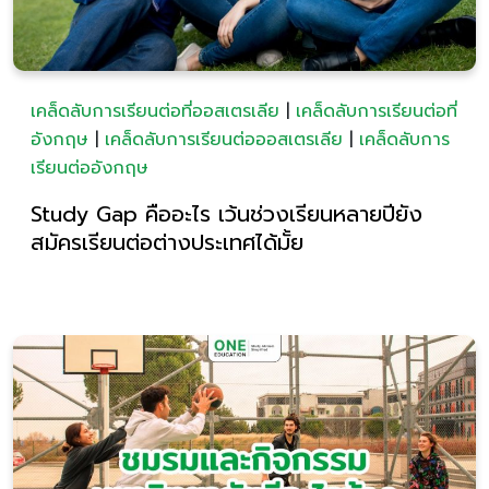
เคล็ดลับการเรียนต่อที่ออสเตรเลีย
|
เคล็ดลับการเรียนต่อที่
อังกฤษ
|
เคล็ดลับการเรียนต่อออสเตรเลีย
|
เคล็ดลับการ
เรียนต่ออังกฤษ
Study Gap คืออะไร เว้นช่วงเรียนหลายปียัง
สมัครเรียนต่อต่างประเทศได้มั้ย