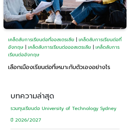
เคล็ดลับการเรียนต่อที่ออสเตรเลีย
|
เคล็ดลับการเรียนต่อที่
อังกฤษ
|
เคล็ดลับการเรียนต่อออสเตรเลีย
|
เคล็ดลับการ
เรียนต่ออังกฤษ
เลือกเมืองเรียนต่อที่เหมาะกับตัวเองอย่างไร
บทความล่าสุด
รวมทุนเรียนต่อ University of Technology Sydney
ปี 2026/2027