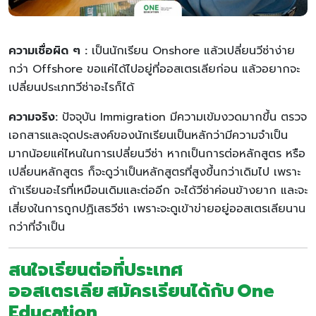
ความเชื่อผิด ๆ :
เป็นนักเรียน Onshore แล้วเปลี่ยนวีซ่าง่าย
กว่า Offshore ขอแค่ได้ไปอยู่ที่ออสเตรเลียก่อน แล้วอยากจะ
เปลี่ยนประเภทวีซ่าอะไรก็ได้
ความจริง:
ปัจจุบัน Immigration มีความเข้มงวดมากขึ้น ตรวจ
เอกสารและจุดประสงค์ของนักเรียนเป็นหลักว่ามีความจำเป็น
มากน้อยแค่ไหนในการเปลี่ยนวีซ่า หากเป็นการต่อหลักสูตร หรือ
เปลี่ยนหลักสูตร ก็จะดูว่าเป็นหลักสูตรที่สูงขึ้นกว่าเดิมไป เพราะ
ถ้าเรียนอะไรที่เหมือนเดิมและต่ออีก จะได้วีซ่าค่อนข้างยาก และจะ
เสี่ยงในการถูกปฏิเสธวีซ่า เพราะจะดูเข้าข่ายอยู่ออสเตรเลียนาน
กว่าที่จำเป็น
สนใจเรียนต่อที่ประเทศ
ออสเตรเลีย สมัครเรียนได้กับ One
Education