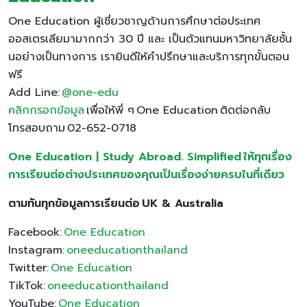
One Education ผู้เชี่ยวชาญด้านการศึกษาต่อประเทศ
ออสเตรเลียมามากกว่า 30 ปี และ เป็นตัวแทนมหาวิทยาลัยชั้น
นอย่างเป็นทางการ เรายินดีให้คำปรึกษาและบริการทุกขั้นตอน
ฟรี
Add Line:
@one-edu
คลิกกรอกข้อมูล
เพื่อให้พี่ ๆ One Education ติดต่อกลับ
โทรสอบถาม 02-652-0718
One Education | Study Abroad. Simplified ให้ทุกเรื่อง
การเรียนต่อต่างประเทศของคุณเป็นเรื่องง่ายครบในที่เดียว
ตามทันทุกข้อมูลการเรียนต่อ UK & Australia
Facebook:
One Education
Instagram:
oneeducationthailand
Twitter:
One Education
TikTok:
oneeducationthailand
YouTube:
One Education