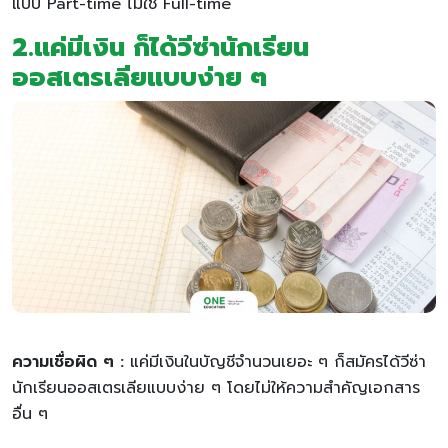
แบบ Part-time ไม่ใช่ Full-time
2.แค่มีเงิน ก็ได้วีซ่านักเรียน
ออสเตรเลียแบบง่าย ๆ
ความเชื่อผิด ๆ :
แค่มีเงินในบัญชีจำนวนเยอะ ๆ ก็สมัครได้วีซ่า
นักเรียนออสเตรเลียแบบง่าย ๆ โดยไม่ให้ความสำคัญเอกสาร
อื่น ๆ