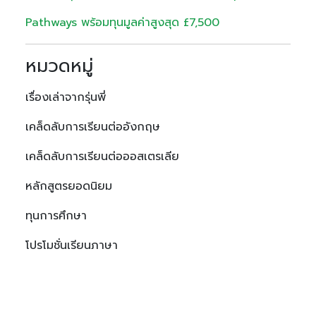
Pathways พร้อมทุนมูลค่าสูงสุด £7,500
หมวดหมู่
เรื่องเล่าจากรุ่นพี่
เคล็ดลับการเรียนต่ออังกฤษ
เคล็ดลับการเรียนต่อออสเตรเลีย
หลักสูตรยอดนิยม
ทุนการศึกษา
โปรโมชั่นเรียนภาษา