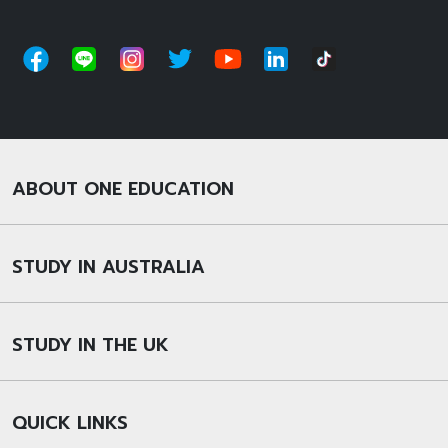
ABOUT ONE EDUCATION
STUDY IN AUSTRALIA
STUDY IN THE UK
QUICK LINKS