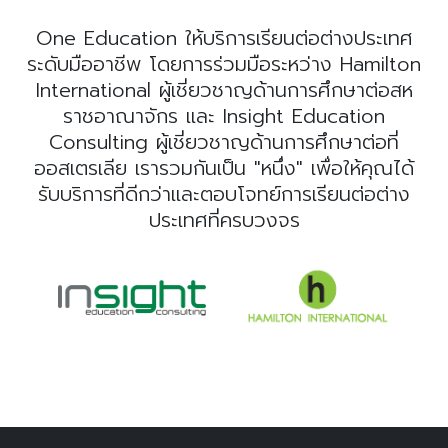
One Education ให้บริการเรียนต่อต่างประเทศ
ระดับมืออาชีพ โดยการร่วมมือระหว่าง Hamilton
International ผู้เชี่ยวชาญด้านการศึกษาต่อสห
ราชอาณาจักร และ Insight Education
Consulting ผู้เชี่ยวชาญด้านการศึกษาต่อที่
ออสเตรเลีย เรารวมกันเป็น "หนึ่ง" เพื่อให้คุณได้
รับบริการที่ดีกว่าและตอบโจทย์การเรียนต่อต่าง
ประเทศที่ครบวงจร