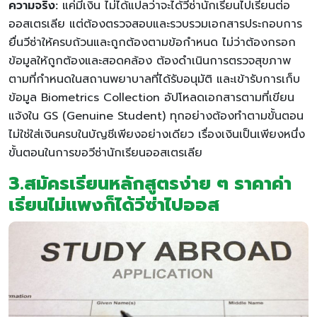
ความจริง:
แค่มีเงิน ไม่ได้แปลว่าจะได้วีซ่านักเรียนไปเรียนต่อ
ออสเตรเลีย แต่ต้องตรวจสอบและรวบรวมเอกสารประกอบการ
ยื่นวีซ่าให้ครบถ้วนและถูกต้องตามข้อกำหนด ไม่ว่าต้องกรอก
ข้อมูลให้ถูกต้องและสอดคล้อง ต้องดำเนินการตรวจสุขภาพ
ตามที่กำหนดในสถานพยาบาลที่ได้รับอนุมัติ และเข้ารับการเก็บ
ข้อมูล Biometrics Collection อัปโหลดเอกสารตามที่เขียน
แจ้งใน GS (Genuine Student) ทุกอย่างต้องทำตามขั้นตอน
ไม่ใช่ใส่เงินครบในบัญชีเพียงอย่างเดียว เรื่องเงินเป็นเพียงหนึ่ง
ขั้นตอนในการขอวีซ่านักเรียนออสเตรเลีย
3.สมัครเรียนหลักสูตรง่าย ๆ ราคาค่า
เรียนไม่แพงก็ได้วีซ่าไปออส