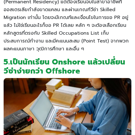
(Permanent Residency) แต่ต้องเรียนจบในสาขาอาชีพที่
ออสเตรเลียกำลังขาดแคลน และผ่านเกณฑ์วีซ่า Skilled
Migration เท่านั้น โดยจะมีเกณฑ์และเงื่อนไขในการขอ PR อยู่
แล้ว ไม่ใช่เรียนอะไรก็ขอ PR ได้เลย หลัก ๆ จะต้องเลือกเรียน
หลักสูตรที่ตรงกับ Skilled Occupations List เก็บ
ประสบการณ์ทำงาน และมีคะแนนสะสม (Point Test) จากพวก
ผลคะแนนภาษา วุฒิการศึกษา และอื่น ๆ
5.เป็นนักเรียน Onshore แล้วเปลี่ยน
วีซ่าง่ายกว่า Offshore