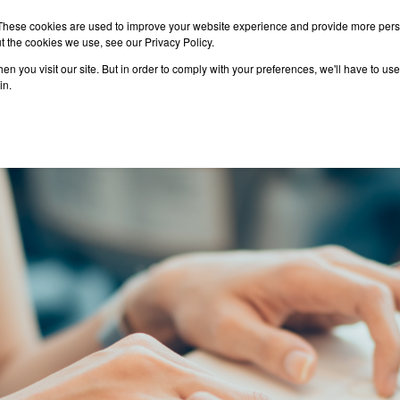
These cookies are used to improve your website experience and provide more perso
t the cookies we use, see our Privacy Policy.
n you visit our site. But in order to comply with your preferences, we'll have to use 
าเรียนต่อ
เรียนต่อต่างประเทศ
กิจกรรม
บทความ
in.