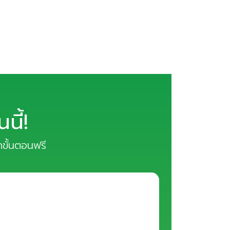
ี้!
ุกขั้นตอนฟรี