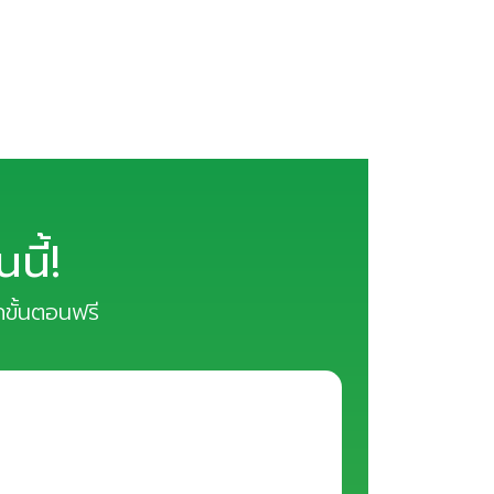
ี้!
ุกขั้นตอนฟรี