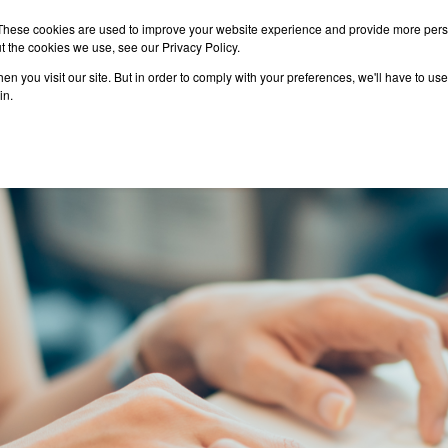
These cookies are used to improve your website experience and provide more perso
t the cookies we use, see our Privacy Policy.
n you visit our site. But in order to comply with your preferences, we'll have to use 
าเรียนต่อ
เรียนต่อต่างประเทศ
กิจกรรม
บทความ
in.